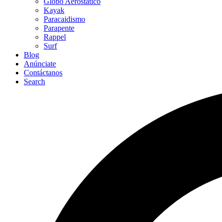
Globo Aerostático
Kayak
Paracaidismo
Parapente
Rappel
Surf
Blog
Anúnciate
Contáctanos
Search