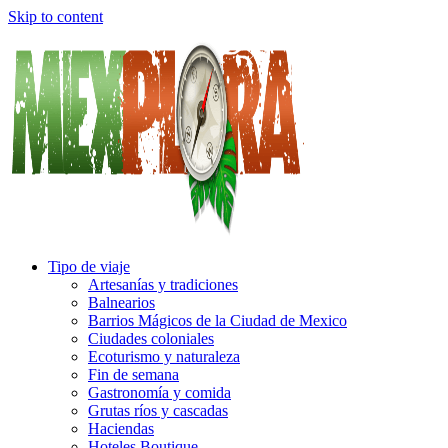
Skip to content
Tipo de viaje
Artesanías y tradiciones
Balnearios
Barrios Mágicos de la Ciudad de Mexico
Ciudades coloniales
Ecoturismo y naturaleza
Fin de semana
Gastronomía y comida
Grutas ríos y cascadas
Haciendas
Hoteles Boutique