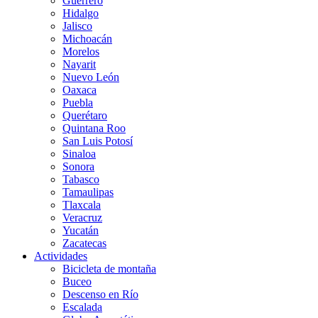
Guerrero
Hidalgo
Jalisco
Michoacán
Morelos
Nayarit
Nuevo León
Oaxaca
Puebla
Querétaro
Quintana Roo
San Luis Potosí
Sinaloa
Sonora
Tabasco
Tamaulipas
Tlaxcala
Veracruz
Yucatán
Zacatecas
Actividades
Bicicleta de montaña
Buceo
Descenso en Río
Escalada