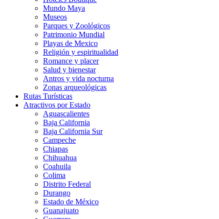
Mundo Maya
Museos
Parques y Zoológicos
Patrimonio Mundial
Playas de Mexico
Religión y espiritualidad
Romance y placer
Salud y bienestar
Antros y vida nocturna
Zonas arqueológicas
Rutas Turísticas
Atractivos por Estado
Aguascalientes
Baja California
Baja California Sur
Campeche
Chiapas
Chihuahua
Coahuila
Colima
Distrito Federal
Durango
Estado de México
Guanajuato