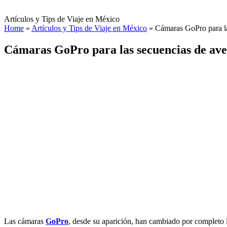
Artículos y Tips de Viaje en México
Home
»
Artículos y Tips de Viaje en México
»
Cámaras GoPro para la
Cámaras GoPro para las secuencias de av
Las cámaras
GoPro
, desde su aparición, han cambiado por completo 