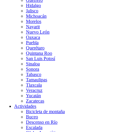
Guerrero
Hidalgo
Jalisco
Michoacán
Morelos
Nayarit
Nuevo León
Oaxaca
Puebla
Querétaro
Quintana Roo
San Luis Potosí
Sinaloa
Sonora
Tabasco
Tamaulipas
Tlaxcala
Veracruz
Yucatán
Zacatecas
Actividades
Bicicleta de montaña
Buceo
Descenso en Río
Escalada