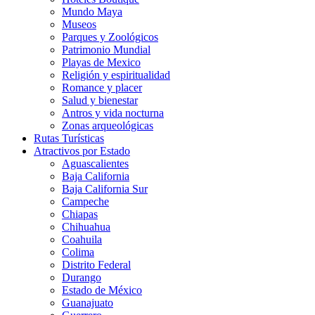
Mundo Maya
Museos
Parques y Zoológicos
Patrimonio Mundial
Playas de Mexico
Religión y espiritualidad
Romance y placer
Salud y bienestar
Antros y vida nocturna
Zonas arqueológicas
Rutas Turísticas
Atractivos por Estado
Aguascalientes
Baja California
Baja California Sur
Campeche
Chiapas
Chihuahua
Coahuila
Colima
Distrito Federal
Durango
Estado de México
Guanajuato