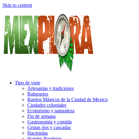
Skip to content
Tipo de viaje
Artesanías y tradiciones
Balnearios
Barrios Mágicos de la Ciudad de Mexico
Ciudades coloniales
Ecoturismo y naturaleza
Fin de semana
Gastronomía y comida
Grutas ríos y cascadas
Haciendas
Hoteles Boutique