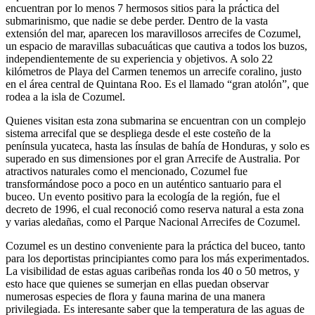
encuentran por lo menos 7 hermosos sitios para la práctica del
submarinismo, que nadie se debe perder. Dentro de la vasta
extensión del mar, aparecen los maravillosos arrecifes de Cozumel,
un espacio de maravillas subacuáticas que cautiva a todos los buzos,
independientemente de su experiencia y objetivos. A solo 22
kilómetros de Playa del Carmen tenemos un arrecife coralino, justo
en el área central de Quintana Roo. Es el llamado “gran atolón”, que
rodea a la isla de Cozumel.
Quienes visitan esta zona submarina se encuentran con un complejo
sistema arrecifal que se despliega desde el este costeño de la
península yucateca, hasta las ínsulas de bahía de Honduras, y solo es
superado en sus dimensiones por el gran Arrecife de Australia. Por
atractivos naturales como el mencionado, Cozumel fue
transformándose poco a poco en un auténtico santuario para el
buceo. Un evento positivo para la ecología de la región, fue el
decreto de 1996, el cual reconoció como reserva natural a esta zona
y varias aledañas, como el Parque Nacional Arrecifes de Cozumel.
Cozumel es un destino conveniente para la práctica del buceo, tanto
para los deportistas principiantes como para los más experimentados.
La visibilidad de estas aguas caribeñas ronda los 40 o 50 metros, y
esto hace que quienes se sumerjan en ellas puedan observar
numerosas especies de flora y fauna marina de una manera
privilegiada. Es interesante saber que la temperatura de las aguas de