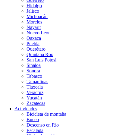
Guerrero
Hidalgo
Jalisco
Michoacán
Morelos
Nayarit
Nuevo León
Oaxaca
Puebla
Querétaro
Quintana Roo
San Luis Potosí
Sinaloa
Sonora
Tabasco
Tamaulipas
Tlaxcala
Veracruz
Yucatán
Zacatecas
Actividades
Bicicleta de montaña
Buceo
Descenso en Río
Escalada