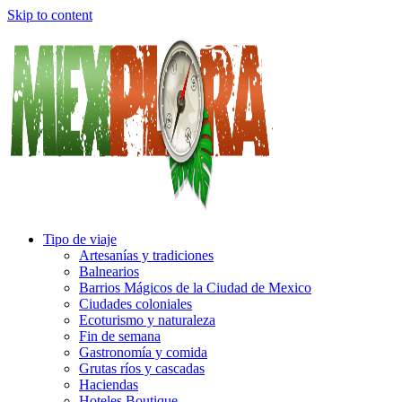
Skip to content
Tipo de viaje
Artesanías y tradiciones
Balnearios
Barrios Mágicos de la Ciudad de Mexico
Ciudades coloniales
Ecoturismo y naturaleza
Fin de semana
Gastronomía y comida
Grutas ríos y cascadas
Haciendas
Hoteles Boutique