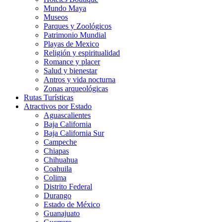
Mundo Maya
Museos
Parques y Zoológicos
Patrimonio Mundial
Playas de Mexico
Religión y espiritualidad
Romance y placer
Salud y bienestar
Antros y vida nocturna
Zonas arqueológicas
Rutas Turísticas
Atractivos por Estado
Aguascalientes
Baja California
Baja California Sur
Campeche
Chiapas
Chihuahua
Coahuila
Colima
Distrito Federal
Durango
Estado de México
Guanajuato