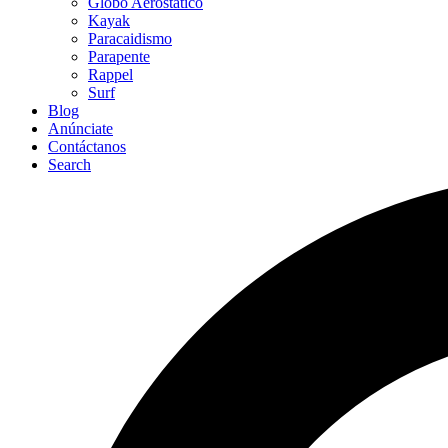
Globo Aerostático
Kayak
Paracaidismo
Parapente
Rappel
Surf
Blog
Anúnciate
Contáctanos
Search