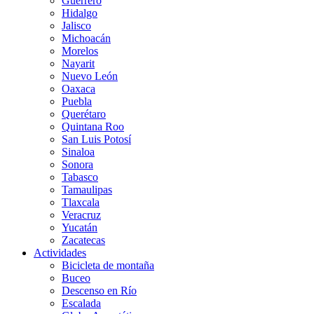
Guerrero
Hidalgo
Jalisco
Michoacán
Morelos
Nayarit
Nuevo León
Oaxaca
Puebla
Querétaro
Quintana Roo
San Luis Potosí
Sinaloa
Sonora
Tabasco
Tamaulipas
Tlaxcala
Veracruz
Yucatán
Zacatecas
Actividades
Bicicleta de montaña
Buceo
Descenso en Río
Escalada