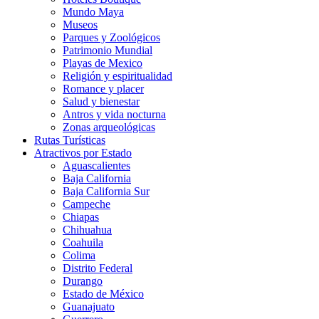
Mundo Maya
Museos
Parques y Zoológicos
Patrimonio Mundial
Playas de Mexico
Religión y espiritualidad
Romance y placer
Salud y bienestar
Antros y vida nocturna
Zonas arqueológicas
Rutas Turísticas
Atractivos por Estado
Aguascalientes
Baja California
Baja California Sur
Campeche
Chiapas
Chihuahua
Coahuila
Colima
Distrito Federal
Durango
Estado de México
Guanajuato