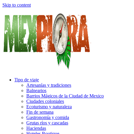
Skip to content
Tipo de viaje
Artesanías y tradiciones
Balnearios
Barrios Mágicos de la Ciudad de Mexico
Ciudades coloniales
Ecoturismo y naturaleza
Fin de semana
Gastronomía y comida
Grutas ríos y cascadas
Haciendas
Hoteles Boutique