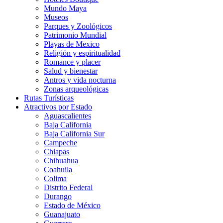
Mundo Maya
Museos
Parques y Zoológicos
Patrimonio Mundial
Playas de Mexico
Religión y espiritualidad
Romance y placer
Salud y bienestar
Antros y vida nocturna
Zonas arqueológicas
Rutas Turísticas
Atractivos por Estado
Aguascalientes
Baja California
Baja California Sur
Campeche
Chiapas
Chihuahua
Coahuila
Colima
Distrito Federal
Durango
Estado de México
Guanajuato