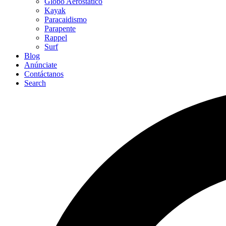
Globo Aerostático
Kayak
Paracaidismo
Parapente
Rappel
Surf
Blog
Anúnciate
Contáctanos
Search