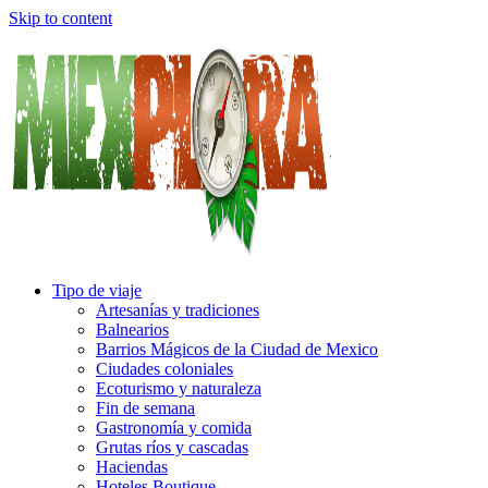
Skip to content
Tipo de viaje
Artesanías y tradiciones
Balnearios
Barrios Mágicos de la Ciudad de Mexico
Ciudades coloniales
Ecoturismo y naturaleza
Fin de semana
Gastronomía y comida
Grutas ríos y cascadas
Haciendas
Hoteles Boutique