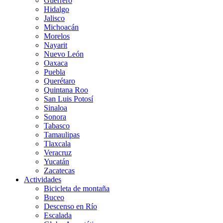
Guerrero
Hidalgo
Jalisco
Michoacán
Morelos
Nayarit
Nuevo León
Oaxaca
Puebla
Querétaro
Quintana Roo
San Luis Potosí
Sinaloa
Sonora
Tabasco
Tamaulipas
Tlaxcala
Veracruz
Yucatán
Zacatecas
Actividades
Bicicleta de montaña
Buceo
Descenso en Río
Escalada