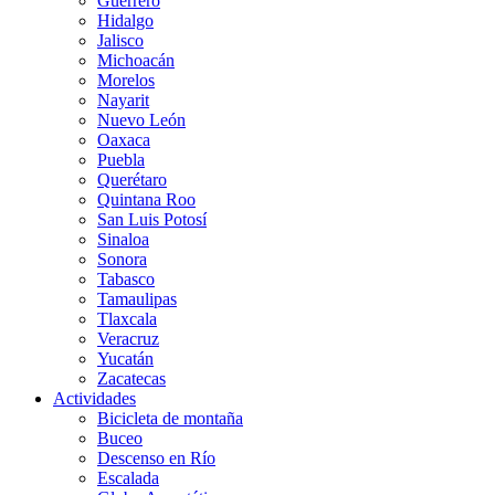
Guerrero
Hidalgo
Jalisco
Michoacán
Morelos
Nayarit
Nuevo León
Oaxaca
Puebla
Querétaro
Quintana Roo
San Luis Potosí
Sinaloa
Sonora
Tabasco
Tamaulipas
Tlaxcala
Veracruz
Yucatán
Zacatecas
Actividades
Bicicleta de montaña
Buceo
Descenso en Río
Escalada