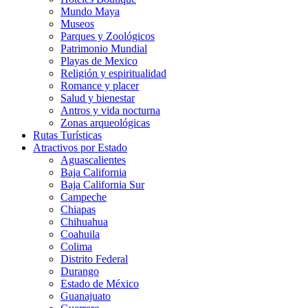
Mundo Maya
Museos
Parques y Zoológicos
Patrimonio Mundial
Playas de Mexico
Religión y espiritualidad
Romance y placer
Salud y bienestar
Antros y vida nocturna
Zonas arqueológicas
Rutas Turísticas
Atractivos por Estado
Aguascalientes
Baja California
Baja California Sur
Campeche
Chiapas
Chihuahua
Coahuila
Colima
Distrito Federal
Durango
Estado de México
Guanajuato