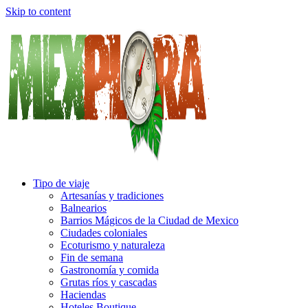
Skip to content
Tipo de viaje
Artesanías y tradiciones
Balnearios
Barrios Mágicos de la Ciudad de Mexico
Ciudades coloniales
Ecoturismo y naturaleza
Fin de semana
Gastronomía y comida
Grutas ríos y cascadas
Haciendas
Hoteles Boutique