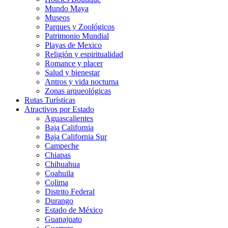
Mundo Maya
Museos
Parques y Zoológicos
Patrimonio Mundial
Playas de Mexico
Religión y espiritualidad
Romance y placer
Salud y bienestar
Antros y vida nocturna
Zonas arqueológicas
Rutas Turísticas
Atractivos por Estado
Aguascalientes
Baja California
Baja California Sur
Campeche
Chiapas
Chihuahua
Coahuila
Colima
Distrito Federal
Durango
Estado de México
Guanajuato