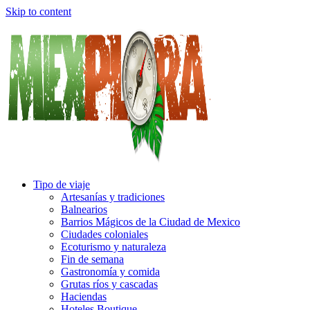
Skip to content
Tipo de viaje
Artesanías y tradiciones
Balnearios
Barrios Mágicos de la Ciudad de Mexico
Ciudades coloniales
Ecoturismo y naturaleza
Fin de semana
Gastronomía y comida
Grutas ríos y cascadas
Haciendas
Hoteles Boutique