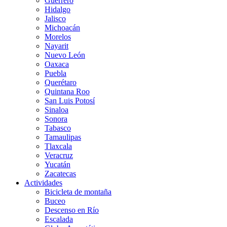
Guerrero
Hidalgo
Jalisco
Michoacán
Morelos
Nayarit
Nuevo León
Oaxaca
Puebla
Querétaro
Quintana Roo
San Luis Potosí
Sinaloa
Sonora
Tabasco
Tamaulipas
Tlaxcala
Veracruz
Yucatán
Zacatecas
Actividades
Bicicleta de montaña
Buceo
Descenso en Río
Escalada