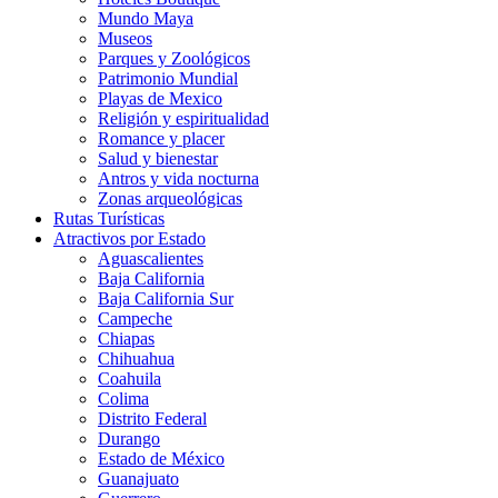
Mundo Maya
Museos
Parques y Zoológicos
Patrimonio Mundial
Playas de Mexico
Religión y espiritualidad
Romance y placer
Salud y bienestar
Antros y vida nocturna
Zonas arqueológicas
Rutas Turísticas
Atractivos por Estado
Aguascalientes
Baja California
Baja California Sur
Campeche
Chiapas
Chihuahua
Coahuila
Colima
Distrito Federal
Durango
Estado de México
Guanajuato