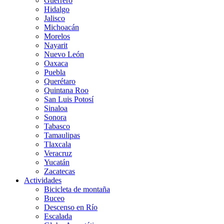
Guerrero
Hidalgo
Jalisco
Michoacán
Morelos
Nayarit
Nuevo León
Oaxaca
Puebla
Querétaro
Quintana Roo
San Luis Potosí
Sinaloa
Sonora
Tabasco
Tamaulipas
Tlaxcala
Veracruz
Yucatán
Zacatecas
Actividades
Bicicleta de montaña
Buceo
Descenso en Río
Escalada