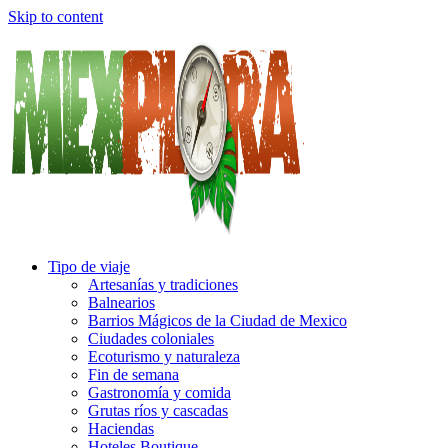
Skip to content
Tipo de viaje
Artesanías y tradiciones
Balnearios
Barrios Mágicos de la Ciudad de Mexico
Ciudades coloniales
Ecoturismo y naturaleza
Fin de semana
Gastronomía y comida
Grutas ríos y cascadas
Haciendas
Hoteles Boutique