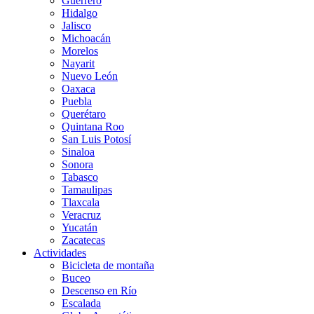
Guerrero
Hidalgo
Jalisco
Michoacán
Morelos
Nayarit
Nuevo León
Oaxaca
Puebla
Querétaro
Quintana Roo
San Luis Potosí
Sinaloa
Sonora
Tabasco
Tamaulipas
Tlaxcala
Veracruz
Yucatán
Zacatecas
Actividades
Bicicleta de montaña
Buceo
Descenso en Río
Escalada