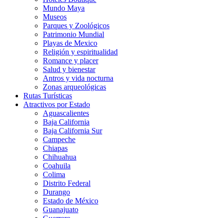
Mundo Maya
Museos
Parques y Zoológicos
Patrimonio Mundial
Playas de Mexico
Religión y espiritualidad
Romance y placer
Salud y bienestar
Antros y vida nocturna
Zonas arqueológicas
Rutas Turísticas
Atractivos por Estado
Aguascalientes
Baja California
Baja California Sur
Campeche
Chiapas
Chihuahua
Coahuila
Colima
Distrito Federal
Durango
Estado de México
Guanajuato