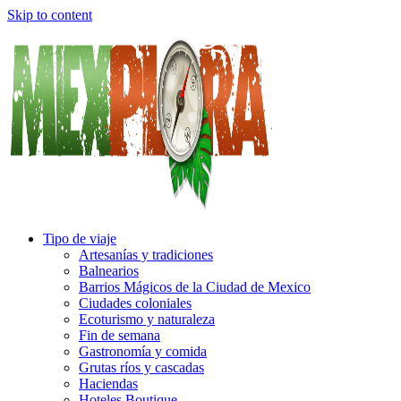
Skip to content
Tipo de viaje
Artesanías y tradiciones
Balnearios
Barrios Mágicos de la Ciudad de Mexico
Ciudades coloniales
Ecoturismo y naturaleza
Fin de semana
Gastronomía y comida
Grutas ríos y cascadas
Haciendas
Hoteles Boutique