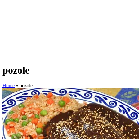
pozole
Home
»
pozole