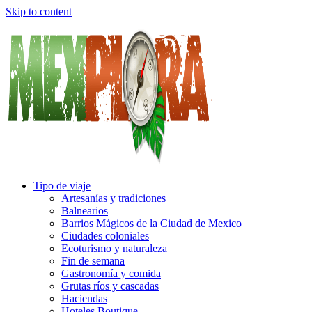
Skip to content
Tipo de viaje
Artesanías y tradiciones
Balnearios
Barrios Mágicos de la Ciudad de Mexico
Ciudades coloniales
Ecoturismo y naturaleza
Fin de semana
Gastronomía y comida
Grutas ríos y cascadas
Haciendas
Hoteles Boutique