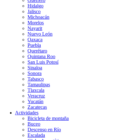
Guerrero
Hidalgo
Jalisco
Michoacán
Morelos
Nayarit
Nuevo León
Oaxaca
Puebla
Querétaro
Quintana Roo
San Luis Potosí
Sinaloa
Sonora
Tabasco
Tamaulipas
Tlaxcala
Veracruz
Yucatán
Zacatecas
Actividades
Bicicleta de montaña
Buceo
Descenso en Río
Escalada