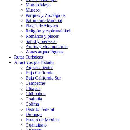
Mundo Maya
Museos
Parques y Zoológicos
Patrimonio Mundial
Playas de Mexico
Religión y espiritualidad
Romance y placer
Salud y bienestar
Antros y vida nocturna
Zonas arqueológicas
Rutas Turísticas
Atractivos por Estado
Aguascalientes
Baja California
Baja California Sur
Campeche
Chiapas
Chihuahua
Coahuila
Colima
Distrito Federal
Durango
Estado de México
Guanajuato