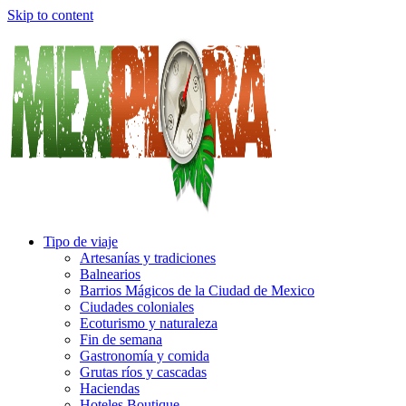
Skip to content
Tipo de viaje
Artesanías y tradiciones
Balnearios
Barrios Mágicos de la Ciudad de Mexico
Ciudades coloniales
Ecoturismo y naturaleza
Fin de semana
Gastronomía y comida
Grutas ríos y cascadas
Haciendas
Hoteles Boutique