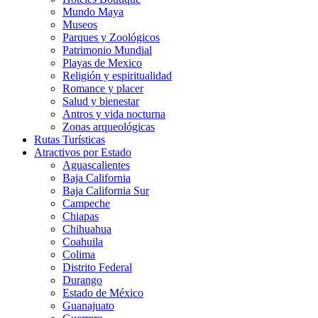
Mundo Maya
Museos
Parques y Zoológicos
Patrimonio Mundial
Playas de Mexico
Religión y espiritualidad
Romance y placer
Salud y bienestar
Antros y vida nocturna
Zonas arqueológicas
Rutas Turísticas
Atractivos por Estado
Aguascalientes
Baja California
Baja California Sur
Campeche
Chiapas
Chihuahua
Coahuila
Colima
Distrito Federal
Durango
Estado de México
Guanajuato