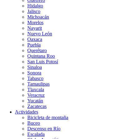
Guerrero
Hidalgo
Jalisco
Michoacán
Morelos
Nayarit
Nuevo León
Oaxaca
Puebla
Querétaro
Quintana Roo
San Luis Potosí
Sinaloa
Sonora
Tabasco
Tamaulipas
Tlaxcala
Veracruz
Yucatán
Zacatecas
Actividades
Bicicleta de montaña
Buceo
Descenso en Río
Escalada