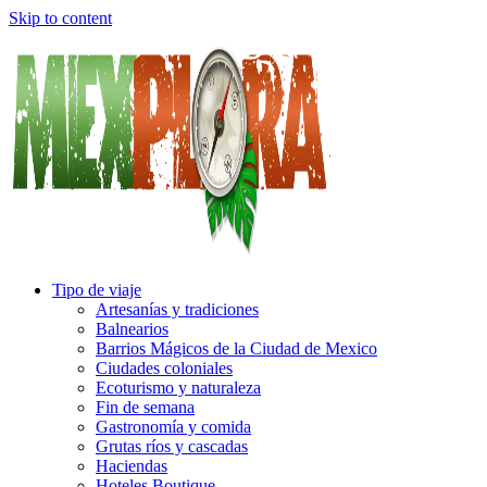
Skip to content
Tipo de viaje
Artesanías y tradiciones
Balnearios
Barrios Mágicos de la Ciudad de Mexico
Ciudades coloniales
Ecoturismo y naturaleza
Fin de semana
Gastronomía y comida
Grutas ríos y cascadas
Haciendas
Hoteles Boutique