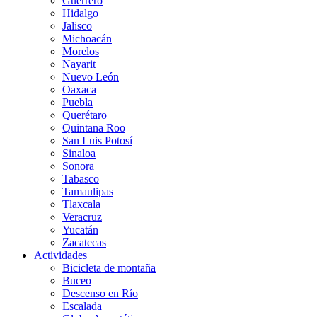
Guerrero
Hidalgo
Jalisco
Michoacán
Morelos
Nayarit
Nuevo León
Oaxaca
Puebla
Querétaro
Quintana Roo
San Luis Potosí
Sinaloa
Sonora
Tabasco
Tamaulipas
Tlaxcala
Veracruz
Yucatán
Zacatecas
Actividades
Bicicleta de montaña
Buceo
Descenso en Río
Escalada