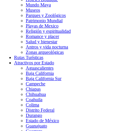
Mundo Maya
Museos
Parques y Zoológicos
Patrimonio Mundial
Playas de Mexico
Religión y espiritualidad
Romance y placer
Salud y bienestar
Antros y vida nocturna
Zonas arqueológicas
Rutas Turísticas
Atractivos por Estado
Aguascalientes
Baja California
Baja California Sur
Campeche
Chiapas
Chihuahua
Coahuila
Colima
Distrito Federal
Durango
Estado de México
Guanajuato