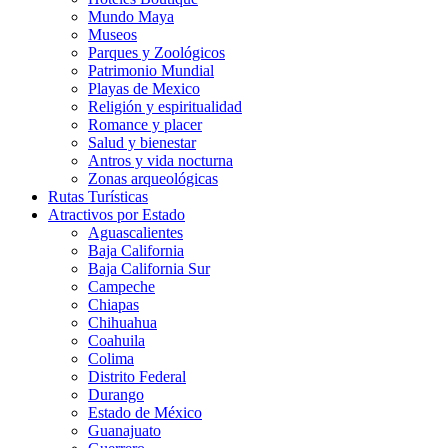
Mundo Maya
Museos
Parques y Zoológicos
Patrimonio Mundial
Playas de Mexico
Religión y espiritualidad
Romance y placer
Salud y bienestar
Antros y vida nocturna
Zonas arqueológicas
Rutas Turísticas
Atractivos por Estado
Aguascalientes
Baja California
Baja California Sur
Campeche
Chiapas
Chihuahua
Coahuila
Colima
Distrito Federal
Durango
Estado de México
Guanajuato