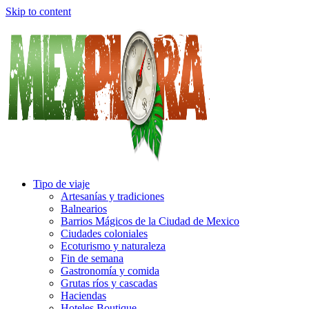
Skip to content
Tipo de viaje
Artesanías y tradiciones
Balnearios
Barrios Mágicos de la Ciudad de Mexico
Ciudades coloniales
Ecoturismo y naturaleza
Fin de semana
Gastronomía y comida
Grutas ríos y cascadas
Haciendas
Hoteles Boutique