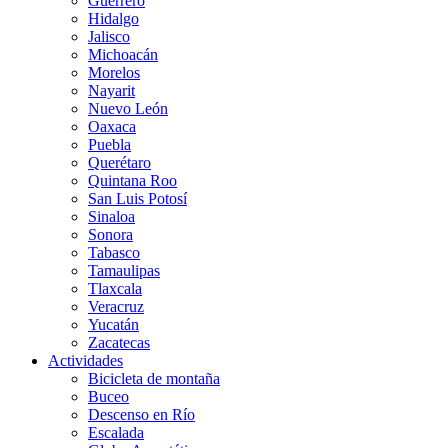
Guerrero
Hidalgo
Jalisco
Michoacán
Morelos
Nayarit
Nuevo León
Oaxaca
Puebla
Querétaro
Quintana Roo
San Luis Potosí
Sinaloa
Sonora
Tabasco
Tamaulipas
Tlaxcala
Veracruz
Yucatán
Zacatecas
Actividades
Bicicleta de montaña
Buceo
Descenso en Río
Escalada