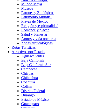
Mundo Maya
Museos
Parques y Zoológicos
Patrimonio Mundial
Playas de Mexico
Religión y espiritualidad
Romance y placer
Salud y bienestar
Antros y vida nocturna
Zonas arqueológicas
Rutas Turísticas
Atractivos por Estado
Aguascalientes
Baja California
Baja California Sur
Campeche
Chiapas
Chihuahua
Coahuila
Colima
Distrito Federal
Durango
Estado de México
Guanajuato