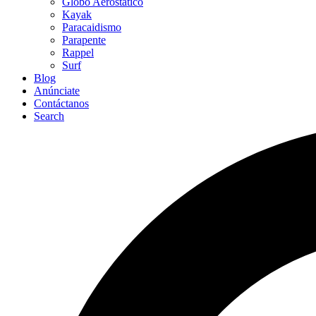
Globo Aerostático
Kayak
Paracaidismo
Parapente
Rappel
Surf
Blog
Anúnciate
Contáctanos
Search