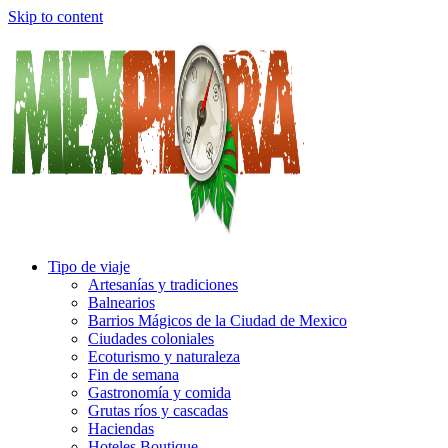
Skip to content
Tipo de viaje
Artesanías y tradiciones
Balnearios
Barrios Mágicos de la Ciudad de Mexico
Ciudades coloniales
Ecoturismo y naturaleza
Fin de semana
Gastronomía y comida
Grutas ríos y cascadas
Haciendas
Hoteles Boutique