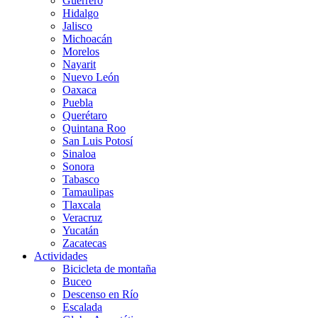
Guerrero
Hidalgo
Jalisco
Michoacán
Morelos
Nayarit
Nuevo León
Oaxaca
Puebla
Querétaro
Quintana Roo
San Luis Potosí
Sinaloa
Sonora
Tabasco
Tamaulipas
Tlaxcala
Veracruz
Yucatán
Zacatecas
Actividades
Bicicleta de montaña
Buceo
Descenso en Río
Escalada