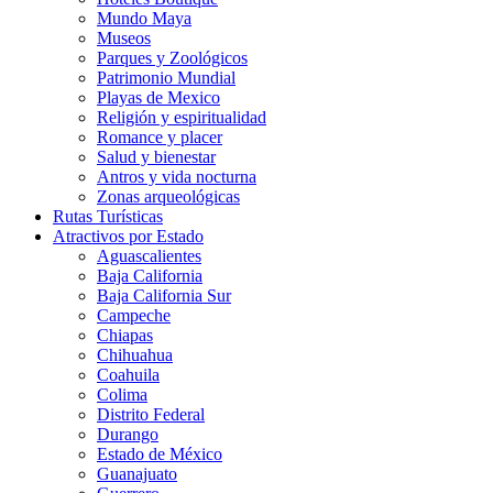
Mundo Maya
Museos
Parques y Zoológicos
Patrimonio Mundial
Playas de Mexico
Religión y espiritualidad
Romance y placer
Salud y bienestar
Antros y vida nocturna
Zonas arqueológicas
Rutas Turísticas
Atractivos por Estado
Aguascalientes
Baja California
Baja California Sur
Campeche
Chiapas
Chihuahua
Coahuila
Colima
Distrito Federal
Durango
Estado de México
Guanajuato