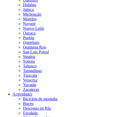
Guerrero
Hidalgo
Jalisco
Michoacán
Morelos
Nayarit
Nuevo León
Oaxaca
Puebla
Querétaro
Quintana Roo
San Luis Potosí
Sinaloa
Sonora
Tabasco
Tamaulipas
Tlaxcala
Veracruz
Yucatán
Zacatecas
Actividades
Bicicleta de montaña
Buceo
Descenso en Río
Escalada