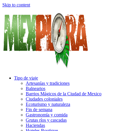
Skip to content
Tipo de viaje
Artesanías y tradiciones
Balnearios
Barrios Mágicos de la Ciudad de Mexico
Ciudades coloniales
Ecoturismo y naturaleza
Fin de semana
Gastronomía y comida
Grutas ríos y cascadas
Haciendas
Hoteles Boutique