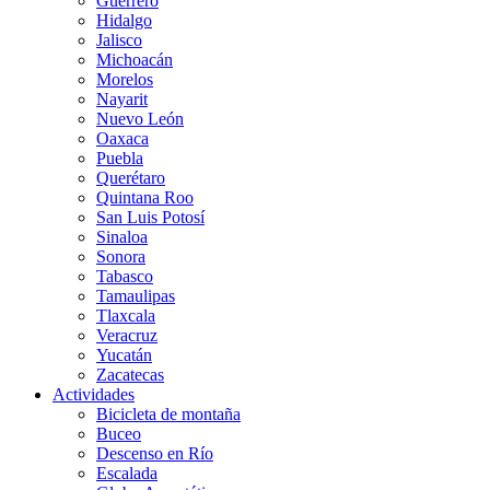
Guerrero
Hidalgo
Jalisco
Michoacán
Morelos
Nayarit
Nuevo León
Oaxaca
Puebla
Querétaro
Quintana Roo
San Luis Potosí
Sinaloa
Sonora
Tabasco
Tamaulipas
Tlaxcala
Veracruz
Yucatán
Zacatecas
Actividades
Bicicleta de montaña
Buceo
Descenso en Río
Escalada