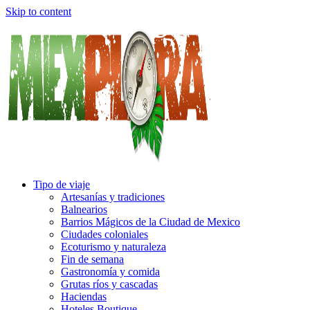
Skip to content
Tipo de viaje
Artesanías y tradiciones
Balnearios
Barrios Mágicos de la Ciudad de Mexico
Ciudades coloniales
Ecoturismo y naturaleza
Fin de semana
Gastronomía y comida
Grutas ríos y cascadas
Haciendas
Hoteles Boutique