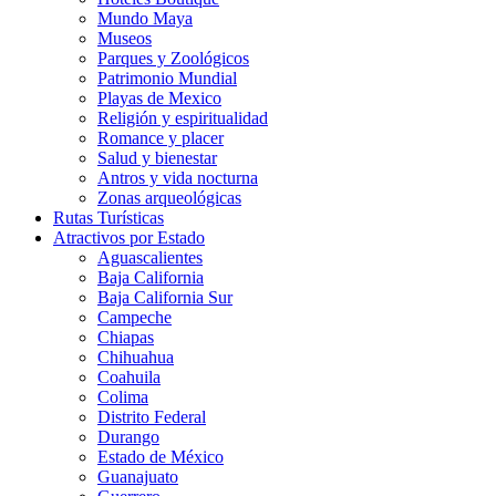
Mundo Maya
Museos
Parques y Zoológicos
Patrimonio Mundial
Playas de Mexico
Religión y espiritualidad
Romance y placer
Salud y bienestar
Antros y vida nocturna
Zonas arqueológicas
Rutas Turísticas
Atractivos por Estado
Aguascalientes
Baja California
Baja California Sur
Campeche
Chiapas
Chihuahua
Coahuila
Colima
Distrito Federal
Durango
Estado de México
Guanajuato