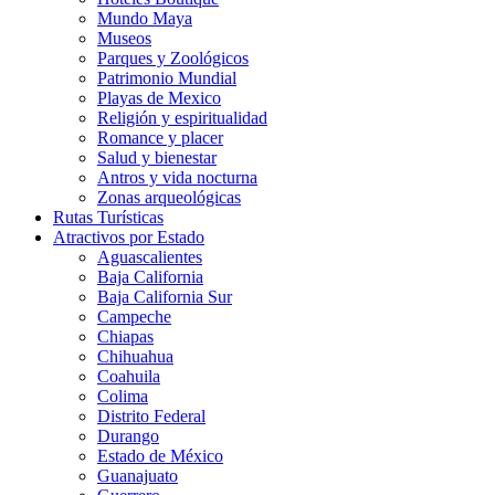
Mundo Maya
Museos
Parques y Zoológicos
Patrimonio Mundial
Playas de Mexico
Religión y espiritualidad
Romance y placer
Salud y bienestar
Antros y vida nocturna
Zonas arqueológicas
Rutas Turísticas
Atractivos por Estado
Aguascalientes
Baja California
Baja California Sur
Campeche
Chiapas
Chihuahua
Coahuila
Colima
Distrito Federal
Durango
Estado de México
Guanajuato