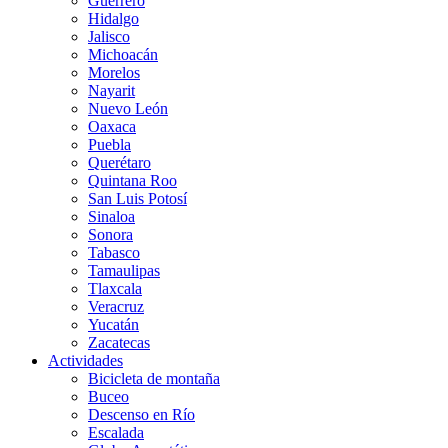
Guerrero
Hidalgo
Jalisco
Michoacán
Morelos
Nayarit
Nuevo León
Oaxaca
Puebla
Querétaro
Quintana Roo
San Luis Potosí
Sinaloa
Sonora
Tabasco
Tamaulipas
Tlaxcala
Veracruz
Yucatán
Zacatecas
Actividades
Bicicleta de montaña
Buceo
Descenso en Río
Escalada