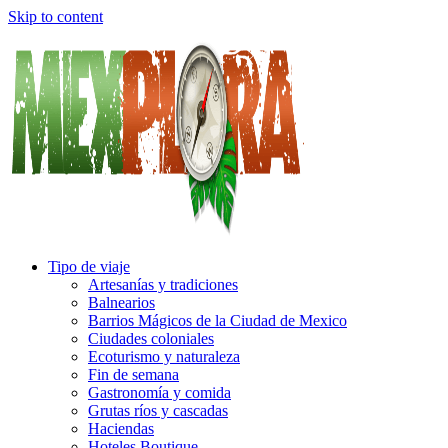
Skip to content
Tipo de viaje
Artesanías y tradiciones
Balnearios
Barrios Mágicos de la Ciudad de Mexico
Ciudades coloniales
Ecoturismo y naturaleza
Fin de semana
Gastronomía y comida
Grutas ríos y cascadas
Haciendas
Hoteles Boutique