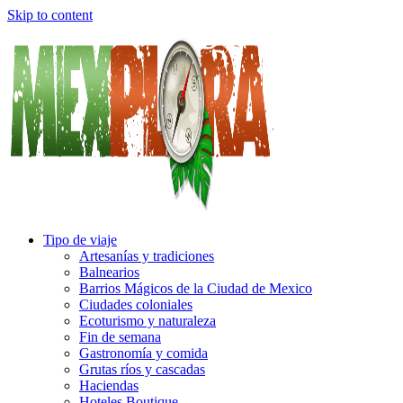
Skip to content
Tipo de viaje
Artesanías y tradiciones
Balnearios
Barrios Mágicos de la Ciudad de Mexico
Ciudades coloniales
Ecoturismo y naturaleza
Fin de semana
Gastronomía y comida
Grutas ríos y cascadas
Haciendas
Hoteles Boutique