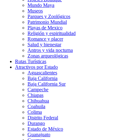
Mundo Maya
Museos
Parques y Zoológicos
Patrimonio Mundial
Playas de Mexico
Religión y espiritualidad
Romance y placer
Salud y bienestar
Antros y vida nocturna
Zonas arqueológicas
Rutas Turísticas
Atractivos por Estado
Aguascalientes
Baja California
Baja California Sur
Campeche
Chiapas
Chihuahua
Coahuila
Colima
Distrito Federal
Durango
Estado de México
Guanajuato