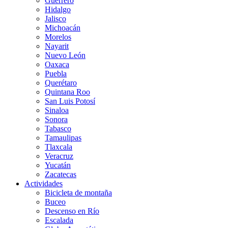
Guerrero
Hidalgo
Jalisco
Michoacán
Morelos
Nayarit
Nuevo León
Oaxaca
Puebla
Querétaro
Quintana Roo
San Luis Potosí
Sinaloa
Sonora
Tabasco
Tamaulipas
Tlaxcala
Veracruz
Yucatán
Zacatecas
Actividades
Bicicleta de montaña
Buceo
Descenso en Río
Escalada