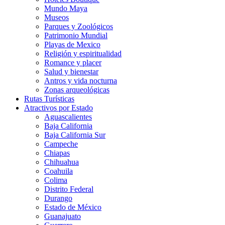
Mundo Maya
Museos
Parques y Zoológicos
Patrimonio Mundial
Playas de Mexico
Religión y espiritualidad
Romance y placer
Salud y bienestar
Antros y vida nocturna
Zonas arqueológicas
Rutas Turísticas
Atractivos por Estado
Aguascalientes
Baja California
Baja California Sur
Campeche
Chiapas
Chihuahua
Coahuila
Colima
Distrito Federal
Durango
Estado de México
Guanajuato