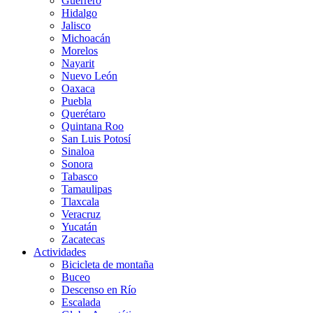
Guerrero
Hidalgo
Jalisco
Michoacán
Morelos
Nayarit
Nuevo León
Oaxaca
Puebla
Querétaro
Quintana Roo
San Luis Potosí
Sinaloa
Sonora
Tabasco
Tamaulipas
Tlaxcala
Veracruz
Yucatán
Zacatecas
Actividades
Bicicleta de montaña
Buceo
Descenso en Río
Escalada