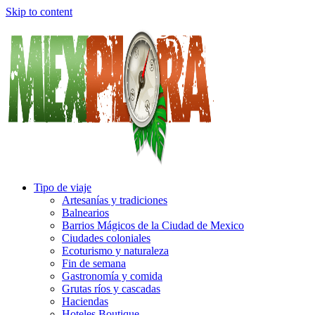
Skip to content
Tipo de viaje
Artesanías y tradiciones
Balnearios
Barrios Mágicos de la Ciudad de Mexico
Ciudades coloniales
Ecoturismo y naturaleza
Fin de semana
Gastronomía y comida
Grutas ríos y cascadas
Haciendas
Hoteles Boutique