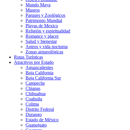
Mundo Maya
Museos
Parques y Zoológicos
Patrimonio Mundial
Playas de Mexico
Religión y espiritualidad
Romance y placer
Salud y bienestar
Antros y vida nocturna
Zonas arqueológicas
Rutas Turísticas
Atractivos por Estado
Aguascalientes
Baja California
Baja California Sur
Campeche
Chiapas
Chihuahua
Coahuila
Colima
Distrito Federal
Durango
Estado de México
Guanajuato