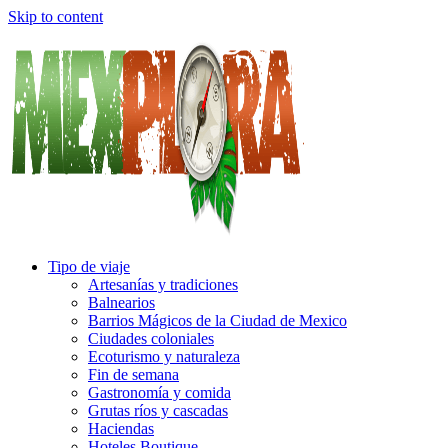
Skip to content
Tipo de viaje
Artesanías y tradiciones
Balnearios
Barrios Mágicos de la Ciudad de Mexico
Ciudades coloniales
Ecoturismo y naturaleza
Fin de semana
Gastronomía y comida
Grutas ríos y cascadas
Haciendas
Hoteles Boutique