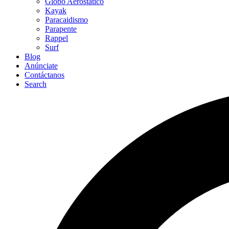
Globo Aerostático
Kayak
Paracaidismo
Parapente
Rappel
Surf
Blog
Anúnciate
Contáctanos
Search