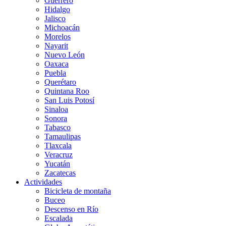
Guerrero
Hidalgo
Jalisco
Michoacán
Morelos
Nayarit
Nuevo León
Oaxaca
Puebla
Querétaro
Quintana Roo
San Luis Potosí
Sinaloa
Sonora
Tabasco
Tamaulipas
Tlaxcala
Veracruz
Yucatán
Zacatecas
Actividades
Bicicleta de montaña
Buceo
Descenso en Río
Escalada