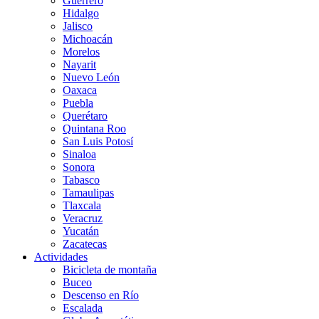
Guerrero
Hidalgo
Jalisco
Michoacán
Morelos
Nayarit
Nuevo León
Oaxaca
Puebla
Querétaro
Quintana Roo
San Luis Potosí
Sinaloa
Sonora
Tabasco
Tamaulipas
Tlaxcala
Veracruz
Yucatán
Zacatecas
Actividades
Bicicleta de montaña
Buceo
Descenso en Río
Escalada