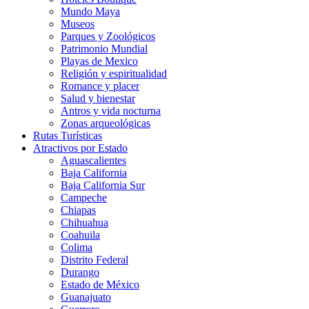
Mundo Maya
Museos
Parques y Zoológicos
Patrimonio Mundial
Playas de Mexico
Religión y espiritualidad
Romance y placer
Salud y bienestar
Antros y vida nocturna
Zonas arqueológicas
Rutas Turísticas
Atractivos por Estado
Aguascalientes
Baja California
Baja California Sur
Campeche
Chiapas
Chihuahua
Coahuila
Colima
Distrito Federal
Durango
Estado de México
Guanajuato