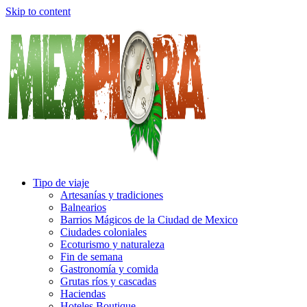
Skip to content
Tipo de viaje
Artesanías y tradiciones
Balnearios
Barrios Mágicos de la Ciudad de Mexico
Ciudades coloniales
Ecoturismo y naturaleza
Fin de semana
Gastronomía y comida
Grutas ríos y cascadas
Haciendas
Hoteles Boutique