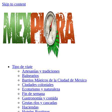
Skip to content
Tipo de viaje
Artesanías y tradiciones
Balnearios
Barrios Mágicos de la Ciudad de Mexico
Ciudades coloniales
Ecoturismo y naturaleza
Fin de semana
Gastronomía y comida
Grutas ríos y cascadas
Haciendas
Hoteles Boutique