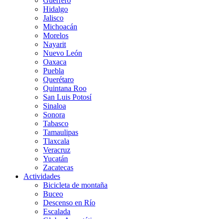
Guerrero
Hidalgo
Jalisco
Michoacán
Morelos
Nayarit
Nuevo León
Oaxaca
Puebla
Querétaro
Quintana Roo
San Luis Potosí
Sinaloa
Sonora
Tabasco
Tamaulipas
Tlaxcala
Veracruz
Yucatán
Zacatecas
Actividades
Bicicleta de montaña
Buceo
Descenso en Río
Escalada