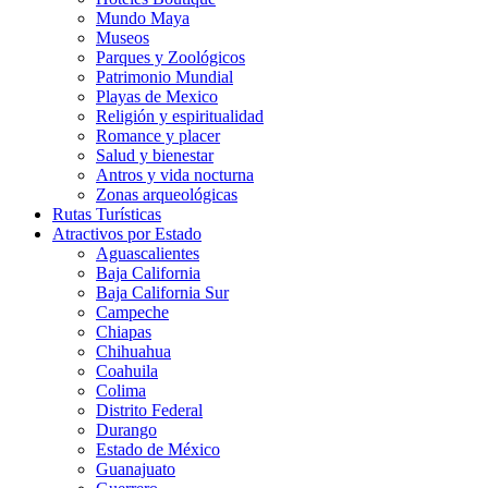
Mundo Maya
Museos
Parques y Zoológicos
Patrimonio Mundial
Playas de Mexico
Religión y espiritualidad
Romance y placer
Salud y bienestar
Antros y vida nocturna
Zonas arqueológicas
Rutas Turísticas
Atractivos por Estado
Aguascalientes
Baja California
Baja California Sur
Campeche
Chiapas
Chihuahua
Coahuila
Colima
Distrito Federal
Durango
Estado de México
Guanajuato