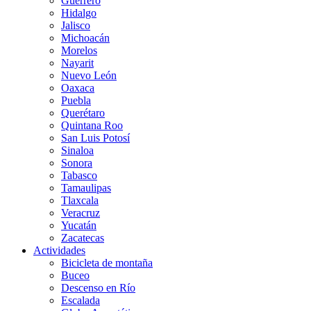
Guerrero
Hidalgo
Jalisco
Michoacán
Morelos
Nayarit
Nuevo León
Oaxaca
Puebla
Querétaro
Quintana Roo
San Luis Potosí
Sinaloa
Sonora
Tabasco
Tamaulipas
Tlaxcala
Veracruz
Yucatán
Zacatecas
Actividades
Bicicleta de montaña
Buceo
Descenso en Río
Escalada