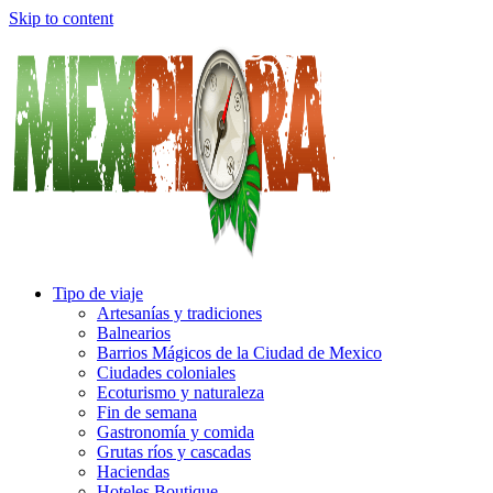
Skip to content
Tipo de viaje
Artesanías y tradiciones
Balnearios
Barrios Mágicos de la Ciudad de Mexico
Ciudades coloniales
Ecoturismo y naturaleza
Fin de semana
Gastronomía y comida
Grutas ríos y cascadas
Haciendas
Hoteles Boutique