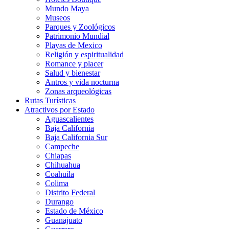
Mundo Maya
Museos
Parques y Zoológicos
Patrimonio Mundial
Playas de Mexico
Religión y espiritualidad
Romance y placer
Salud y bienestar
Antros y vida nocturna
Zonas arqueológicas
Rutas Turísticas
Atractivos por Estado
Aguascalientes
Baja California
Baja California Sur
Campeche
Chiapas
Chihuahua
Coahuila
Colima
Distrito Federal
Durango
Estado de México
Guanajuato