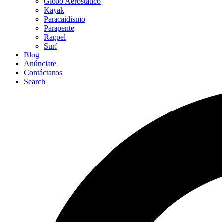
Globo Aerostático
Kayak
Paracaidismo
Parapente
Rappel
Surf
Blog
Anúnciate
Contáctanos
Search